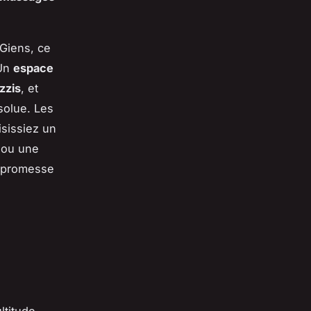
 Giens, ce
 Un
espace
zzis
, et
solue. Les
isissiez un
 ou une
e promesse
ltitude