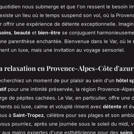
quotidien nous submerge et que l'on ressent le besoin i
l existe un lieu où le temps suspend son vol, où la Prove
ur offrir une expérience de détente exceptionnelle. Imagi
soins
,
beauté
et
bien-être
se conjuguent harmonieuseme
 une parenthèse enchantée. Bienvenue dans le Var, où le
ent un luxe, mais une invitation au voyage sensoriel.
 la relaxation en Provence-Alpes-Côte d'azur
cherchiez un moment de pur plaisir au sein d'un
hôtel s
tif
pour une intimité préservée, la région Provence-Alpe
rge de pépites cachées. Le Var, en particulier, offre une d
ments où luxe, calme et volupté riment avec
détente
et év
ous à
Saint-Tropez
, célèbre pour ses plages et son ambi
 vous pourriez, après une journée sous le soleil du midi, 
 aux mains expertes d'une esthéticienne pour des
soins