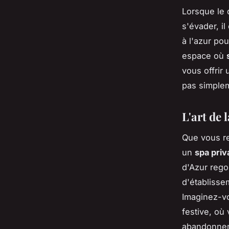
Lorsque le 
s'évader, i
à l'azur po
espace où
vous offrir
pas simplem
L'art de
Que vous re
un
spa priva
d'Azur rego
d'établisse
Imaginez-v
festive, où
abandonner