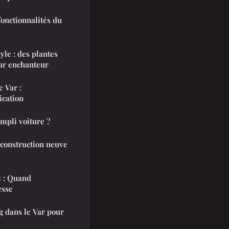
fonctionnalités du
yle : des plantes
ur enchanteur
ication
mpli voiture ?
 construction neuve
l : Quand
esse
g dans le Var pour