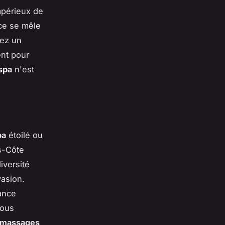
mpérieux de
nce se mêle
nez un
nt pour
spa
n'est
pa
étoilé ou
s-Côte
iversité
asion.
ance
vous
 massages