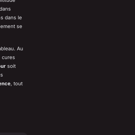
 dans
ns dans le
lement se
ableau. Au
s cures
our
soit
es
ence
, tout