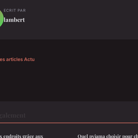
ECRIT PAR
lambert
es articles Actu
également
x endroits grâce aux
Quel pyjama choisir pour c