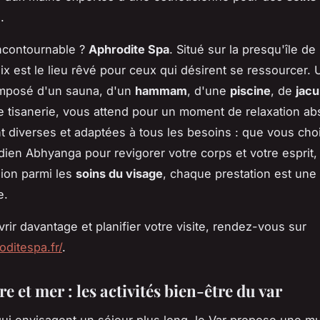
.
ncontournable ?
Aphrodite Spa
. Situé sur la presqu'île de
ix est le lieu rêvé pour ceux qui désirent se ressourcer.
posé d'un sauna, d'un
hammam
, d'une
piscine
, de
jacu
tisanerie, vous attend pour un moment de relaxation ab
nt diverses et adaptées à tous les besoins : que vous cho
ien Abhyanga pour revigorer votre corps et votre esprit,
ion parmi les
soins du visage
, chaque prestation est un
e.
rir davantage et planifier votre visite, rendez-vous sur
oditespa.fr/
.
re et mer : les activités bien-être du var
ui envisagent un séjour plus long, le Var propose une mu