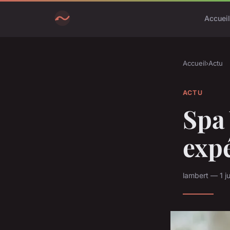
Accueil
Accueil
›
Actu
ACTU
Spa 
exp
lambert — 1 j