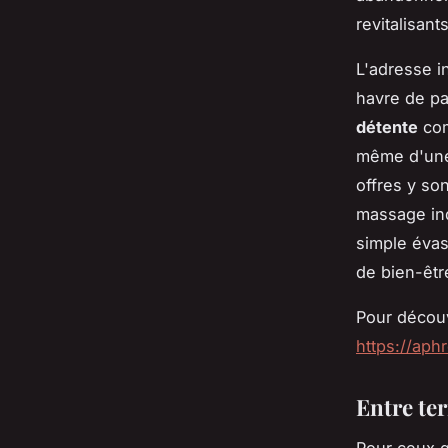
revitalisants
L'adresse i
havre de pa
détente
com
même d'une 
offres y so
massage ind
simple évas
de bien-êtr
Pour découv
https://aphr
Entre ter
Pour ceux q