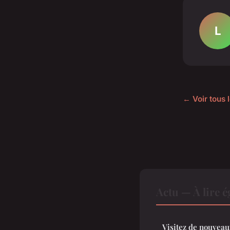
L
← Voir tous l
Actu — À lire 
Visitez de nouveau