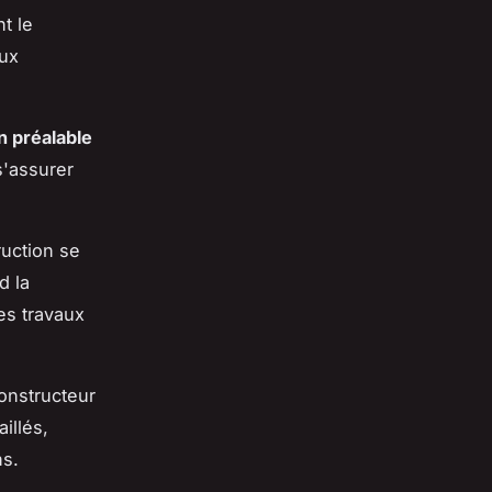
t le
aux
n préalable
s'assurer
uction se
d la
es travaux
constructeur
aillés,
ns.