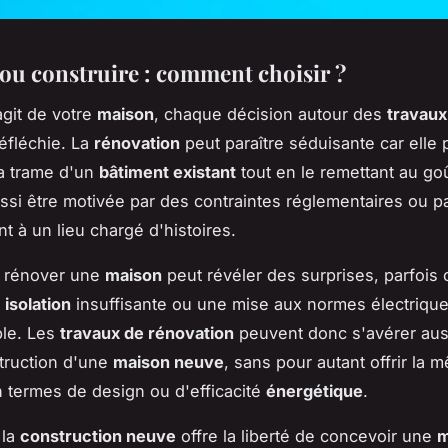
ou construire : comment choisir ?
agit de votre
maison
, chaque décision autour des
travaux
éfléchie. La
rénovation
peut paraître séduisante car elle
a trame d'un
bâtiment existant
tout en le remettant au goû
ussi être motivée par des contraintes réglementaires ou p
t à un lieu chargé d'histoires.
 rénover une
maison
peut révéler des surprises, parfois
e
isolation
insuffisante ou une mise aux normes électriqu
ble. Les
travaux de rénovation
peuvent donc s'avérer aus
truction d'une
maison neuve
, sans pour autant offrir la 
en termes de design ou d'efficacité
énergétique
.
 la
construction neuve
offre la liberté de concevoir une
m